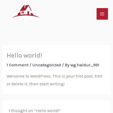
Skip
to
content
Hello world!
1 Comment
/
Uncategorized
/ By
wg.haldur_991
Welcome to WordPress. This is your first post. Edit
or delete it, then start writing!
1 thought on “Hello world!”