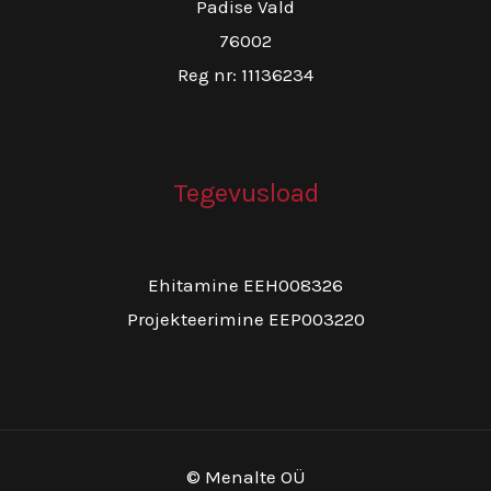
Padise Vald
76002
Reg nr: 11136234
Tegevusload
Ehitamine EEH008326
Projekteerimine EEP003220
© Menalte OÜ