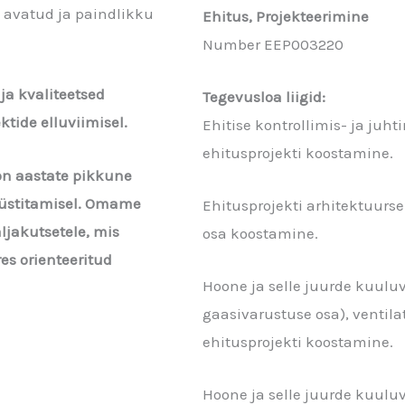
 avatud ja paindlikku
Ehitus, Projekteerimine
Number EEP003220
ja kvaliteetsed
Tegevusloa liigid:
tide elluviimisel.
Ehitise kontrollimis- ja ju
ehitusprojekti koostamine.
on aastate pikkune
püstitamisel. Omame
Ehitusprojekti arhitektuurse
ljakutsetele, mis
osa koostamine.
es orienteeritud
Hoone ja selle juurde kuuluva
gaasivarustuse osa), ventila
ehitusprojekti koostamine.
Hoone ja selle juurde kuulu