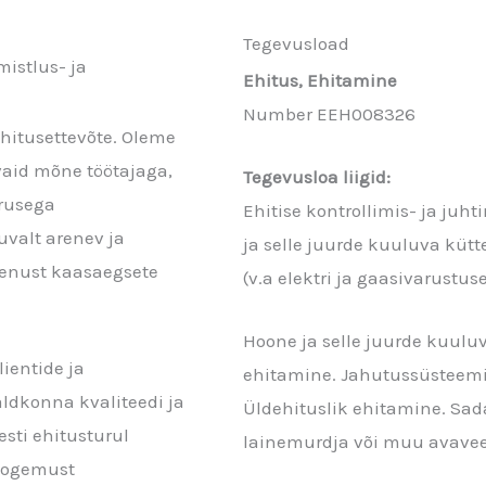
Tegevusload
istlus- ja
Ehitus, Ehitamine
Number EEH008326
ehitusettevõte. Oleme
vaid mõne töötajaga,
Tegevusloa liigid:
rusega
Ehitise kontrollimis- ja ju
uvalt arenev ja
ja selle juurde kuuluva küt
eenust kaasaegsete
(v.a elektri ja gaasivarustus
Hoone ja selle juurde kuulu
ientide ja
ehitamine. Jahutussüsteemi 
ldkonna kvaliteedi ja
Üldehituslik ehitamine. Sad
sti ehitusturul
lainemurdja või muu avavee
kogemust