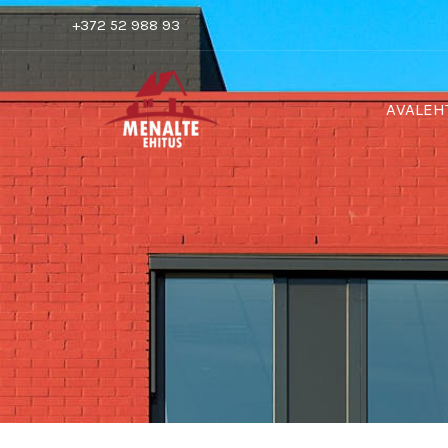
Skip
+372 52 988 93
to
content
AVALEH