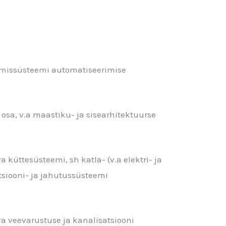
htimissüsteemi automatiseerimise
 osa, v.a maastiku- ja sisearhitektuurse
 küttesüsteemi, sh katla- (v.a elektri- ja
tsiooni- ja jahutussüsteemi
va veevarustuse ja kanalisatsiooni