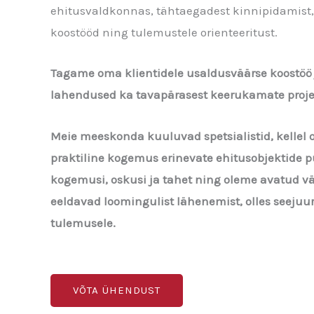
ehitusvaldkonnas, tähtaegadest kinnipidamist,
koostööd ning tulemustele orienteeritust.
Tagame oma klientidele usaldusväärse koostöö 
lahendused ka tavapärasest keerukamate projek
Meie meeskonda kuuluvad spetsialistid, kellel 
praktiline kogemus erinevate ehitusobjektide 
kogemusi, oskusi ja tahet ning oleme avatud vä
eeldavad loomingulist lähenemist, olles seejuur
tulemusele.
VÕTA ÜHENDUST