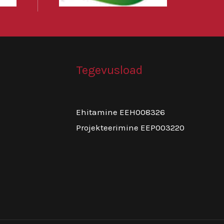
Tegevusload
Ehitamine EEH008326
Projekteerimine EEP003220