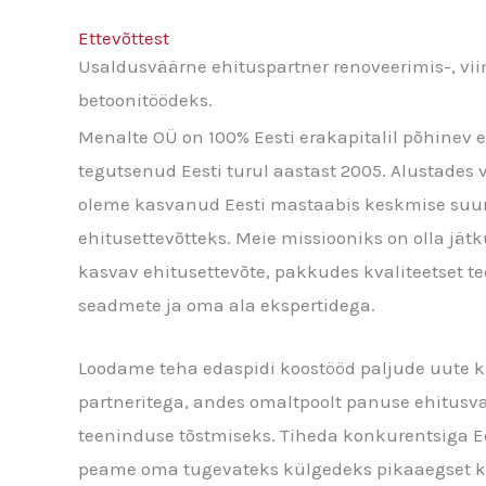
Ettevõttest
Usaldusväärne ehituspartner renoveerimis-, viim
betoonitöödeks.
Menalte OÜ on 100% Eesti erakapitalil põhinev 
tegutsenud Eesti turul aastast 2005. Alustades 
oleme kasvanud Eesti mastaabis keskmise suu
ehitusettevõtteks. Meie missiooniks on olla jätk
kasvav ehitusettevõte, pakkudes kvaliteetset t
seadmete ja oma ala ekspertidega.
Loodame teha edaspidi koostööd paljude uute kl
partneritega, andes omaltpoolt panuse ehitusva
teeninduse tõstmiseks. Tiheda konkurentsiga Ee
peame oma tugevateks külgedeks pikaaegset 