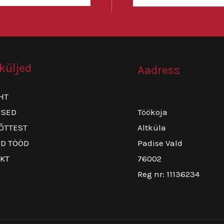
küljed
Aadress
HT
USED
Töökoja
ÕTTEST
Altküla
D TÖÖD
Padise Vald
KT
76002
Reg nr: 11136234