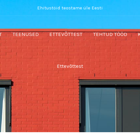
Ehitustöid teostame üle Eesti
T
TEENUSED
ETTEVÕTTEST
TEHTUD TÖÖD
Ettevõttest