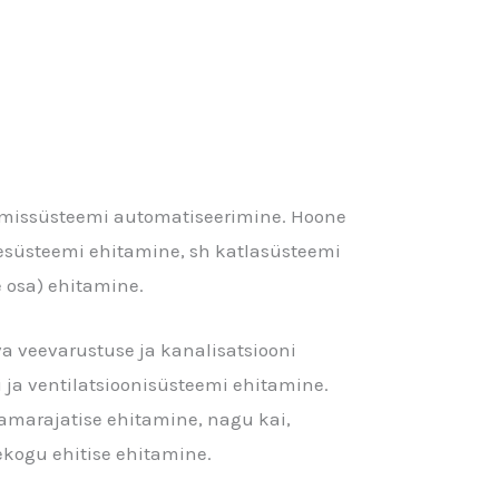
htimissüsteemi automatiseerimine. Hoone
tesüsteemi ehitamine, sh katlasüsteemi
e osa) ehitamine.
va veevarustuse ja kanalisatsiooni
ja ventilatsioonisüsteemi ehitamine.
amarajatise ehitamine, nagu kai,
kogu ehitise ehitamine.